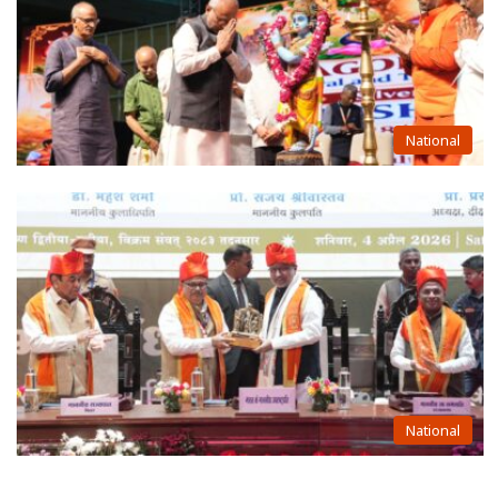
National
National