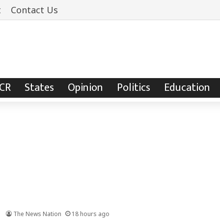
t
Contact Us
NCR
States
Opinion
Politics
Education
The News Nation
18 hours ago