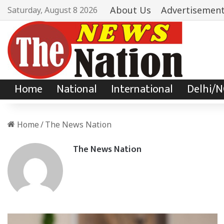
About Us
Advertisemen
Saturday, August 8 2026
Home
National
International
Delhi/
Home
/
The News Nation
The News Nation