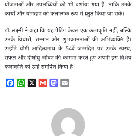
योजनाओं और उपलब्धियों को भी दर्शाया गया है, ताकि उनके
कार्यों और योगदान को कलात्मक रूप में प्रस्तुत किया जा सके।
डॉ. लक्ष्मी ने कहा कि यह पेंटिंग केवल एक कलाकृति नहीं, बल्कि
उनके विचारों, सम्मान और शुभकामनाओं की अभिव्यक्ति है।
उन्होंने योगी आदित्यनाथ के 54वें जन्मदिन पर उनके स्वस्थ,
सफल और दीर्घायु जीवन की कामना करते हुए अपनी इस विशेष
कलाकृति को उन्हें समर्पित किया है।
F
W
X
G
M
E
a
h
m
a
m
c
a
a
s
a
e
t
i
t
i
b
s
l
o
l
o
A
d
o
p
o