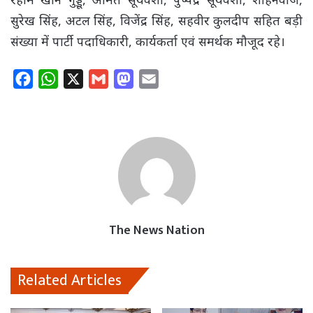
सुरेख सिंह, अटल सिंह, विजेंद्र सिंह, सहवीर कुलदीप सहित बड़ी
संख्या में पार्टी पदाधिकारी, कार्यकर्ता एवं समर्थक मौजूद रहे।
F
W
X
G
M
E
a
h
m
a
m
c
a
a
s
a
e
t
i
t
i
b
s
l
o
l
o
A
d
o
p
o
k
p
n
The News Nation
Related Articles