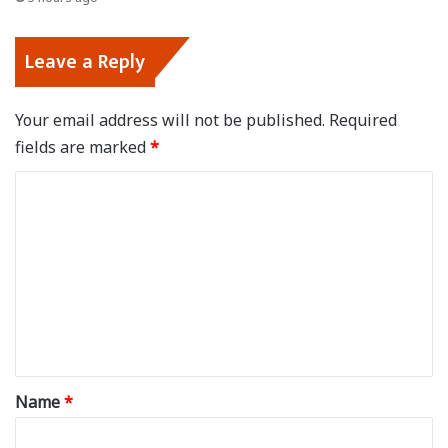
Leave a Reply
Your email address will not be published.
Required
fields are marked
*
C
o
m
m
e
n
t
*
Name
*