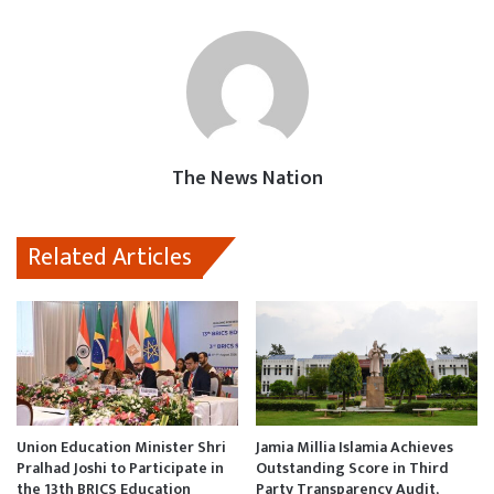
o
A
d
o
p
o
k
p
n
The News Nation
Related Articles
Union Education Minister Shri
Jamia Millia Islamia Achieves
Pralhad Joshi to Participate in
Outstanding Score in Third
the 13th BRICS Education
Party Transparency Audit,