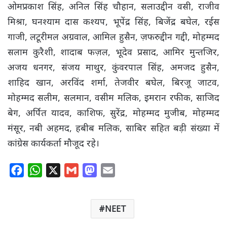
ओमप्रकाश सिंह, अनिल सिंह चौहान, सलाउद्दीन वसी, राजीव
मिश्रा, घनश्याम दास कश्यप, भूपेंद्र सिंह, बिजेंद्र बघेल, रईस
गाजी, लटूरीमल अग्रवाल, आमिल हुसैन, ज़फरुद्दीन गद्दी, मोहम्मद
सलाम कुरैशी, शादाब फज़ल, भूदेव प्रसाद, आमिर मुन्तजिर,
अजय धनगर, संजय माथुर, कुंवरपाल सिंह, अमजद हुसैन,
शाहिद खान, अरविंद शर्मा, तेजवीर बघेल, बिरजू जाटव,
मोहम्मद सलीम, सलमान, वसीम मलिक, इमरान रफीक, साजिद
बेग, अर्पित यादव, काशिफ, सुरेंद्र, मोहम्मद मुजीब, मोहम्मद
मंसूर, नबी अहमद, हबीब मलिक, साबिर सहित बड़ी संख्या में
कांग्रेस कार्यकर्ता मौजूद रहे।
F
W
X
G
M
E
a
h
m
a
m
c
a
a
s
a
NEET
e
t
i
t
i
b
s
l
o
l