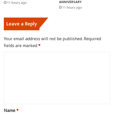
ANNIVERSARY
11 hours ago
11 hours ago
Leave a Reply
Your email address will not be published.
Required
fields are marked
*
C
o
m
m
e
n
t
*
Name
*