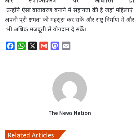
और सशक्तिकरण पर आधारित हैं।
उन्होंने ऐसा वातावरण बनाने में सहायता की है जहां महिलाएं
अपनी पूरी क्षमता को महसूस कर सकें और राष्ट्र निर्माण में और
भी अधिक मजबूती से योगदान दे सकें।
F
W
X
G
M
E
a
h
m
a
m
c
a
a
s
a
e
t
i
t
i
b
s
l
o
l
o
A
d
o
p
o
k
p
n
The News Nation
Related Articles