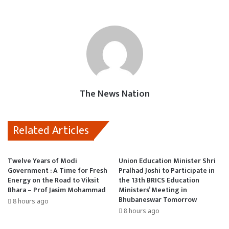
c
a
a
s
a
e
t
i
t
i
b
s
l
o
l
o
A
d
o
p
o
k
p
n
The News Nation
Related Articles
Twelve Years of Modi
Union Education Minister Shri
Government : A Time for Fresh
Pralhad Joshi to Participate in
Energy on the Road to Viksit
the 13th BRICS Education
Bhara – Prof Jasim Mohammad
Ministers’ Meeting in
Bhubaneswar Tomorrow
8 hours ago
8 hours ago