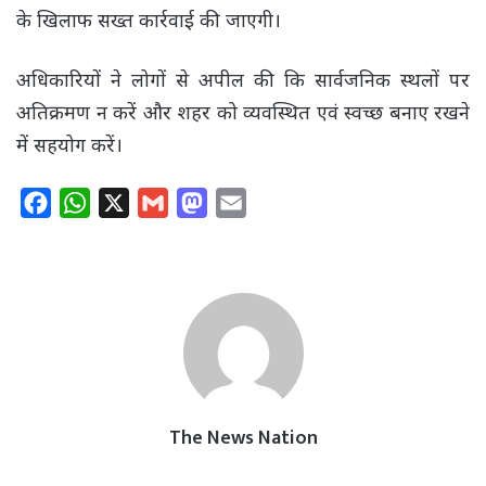
के खिलाफ सख्त कार्रवाई की जाएगी।
अधिकारियों ने लोगों से अपील की कि सार्वजनिक स्थलों पर
अतिक्रमण न करें और शहर को व्यवस्थित एवं स्वच्छ बनाए रखने
में सहयोग करें।
F
W
X
G
M
E
a
h
m
a
m
c
a
a
s
a
e
t
i
t
i
b
s
l
o
l
o
A
d
o
p
o
k
p
n
The News Nation