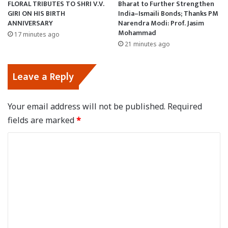
FLORAL TRIBUTES TO SHRI V.V.
Bharat to Further Strengthen
GIRI ON HIS BIRTH
India–Ismaili Bonds; Thanks PM
ANNIVERSARY
Narendra Modi: Prof. Jasim
Mohammad
17 minutes ago
21 minutes ago
Leave a Reply
Your email address will not be published.
Required
fields are marked
*
C
o
m
m
e
n