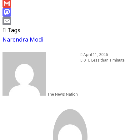
X
Gmail
Mastodon
Email
Tags
Narendra Modi
April 11, 2026
0
Less than a minute
The News Nation