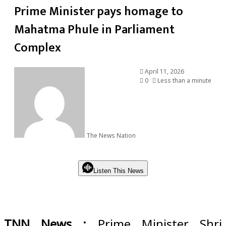
Prime Minister pays homage to
Mahatma Phule in Parliament
Complex
April 11, 2026
0
Less than a minute
The News Nation
Listen This News
TNN News :
Prime Minister Shri