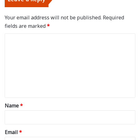
Your email address will not be published.
Required
fields are marked
*
C
o
m
m
e
n
t
*
Name
*
Email
*