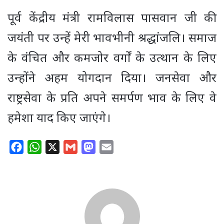
पूर्व केंद्रीय मंत्री रामविलास पासवान जी की
जयंती पर उन्हें मेरी भावभीनी श्रद्धांजलि। समाज
के वंचित और कमजोर वर्गों के उत्थान के लिए
उन्होंने अहम योगदान दिया। जनसेवा और
राष्ट्रसेवा के प्रति अपने समर्पण भाव के लिए वे
हमेशा याद किए जाएंगे।
F
W
X
G
M
E
a
h
m
a
m
c
a
a
s
a
e
t
i
t
i
b
s
l
o
l
o
A
d