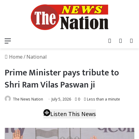
Menu
Log In
Switch
S
Home
/
National
Prime Minister pays tribute to
Shri Ram Vilas Paswan ji
The News Nation
July 5, 2026
0
Less than a minute
Listen This News