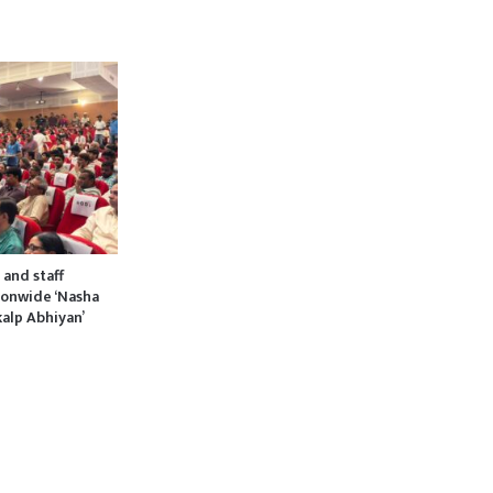
 and staff
ionwide ‘Nasha
kalp Abhiyan’