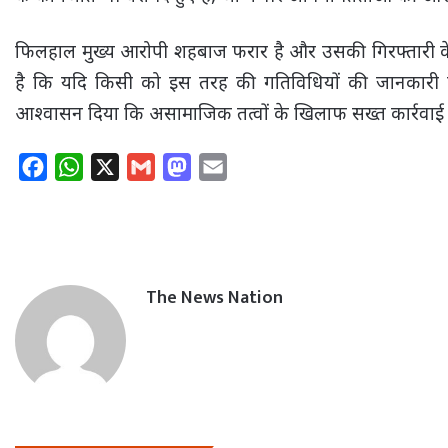
फिलहाल मुख्य आरोपी शहबाज फरार है और उसकी गिरफ्तारी के लि
है कि यदि किसी को इस तरह की गतिविधियों की जानकारी हो
आश्वासन दिया कि असामाजिक तत्वों के खिलाफ सख्त कार्रवाई 
F
W
X
G
M
E
a
h
m
a
m
c
a
a
s
a
e
t
i
t
i
b
s
l
o
l
The News Nation
o
A
d
o
p
o
k
p
n