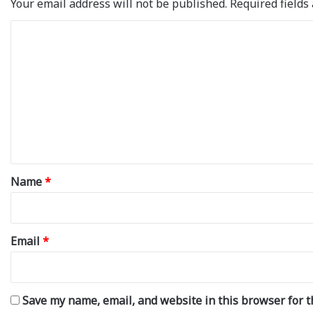
Your email address will not be published.
Required field
C
o
m
m
e
n
t
*
Name
*
Email
*
Save my name, email, and website in this browser for t