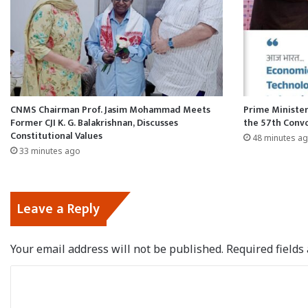
CNMS Chairman Prof. Jasim Mohammad Meets
Prime Ministe
Former CJI K. G. Balakrishnan, Discusses
the 57th Convo
Constitutional Values
48 minutes a
33 minutes ago
Leave a Reply
Your email address will not be published.
Required field
C
o