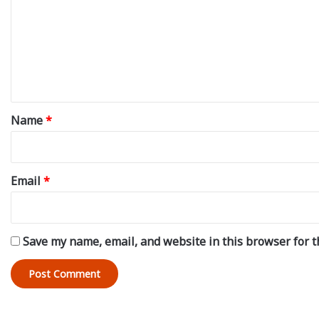
m
m
e
n
t
*
Name
*
Email
*
Save my name, email, and website in this browser for t