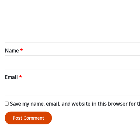
m
m
e
n
t
*
Name
*
Email
*
Save my name, email, and website in this browser for t