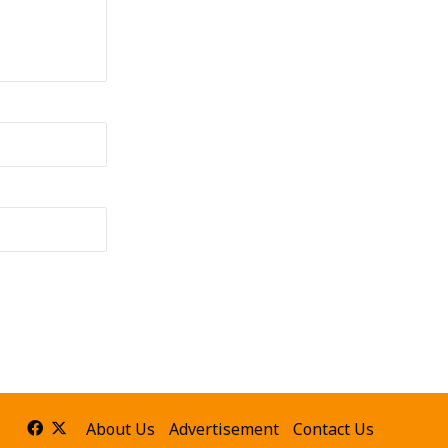
Facebook
X
About Us
Advertisement
Contact Us