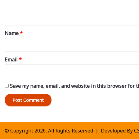
e
n
t
*
Name
*
Email
*
Save my name, email, and website in this browser for t
© Copyright 2026, All Rights Reserved | Developed By
C