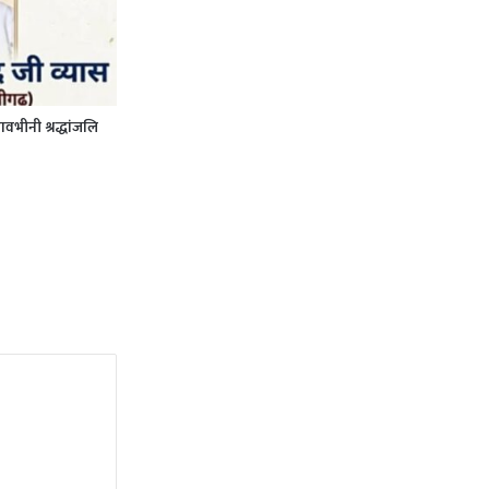
भावभीनी श्रद्धांजलि