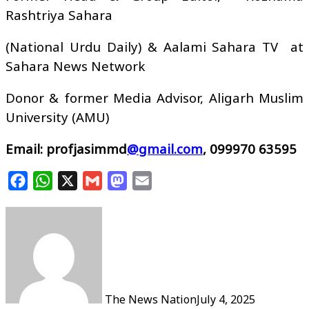
Rashtriya Sahara
(National Urdu Daily) & Aalami Sahara TV at
Sahara News Network
Donor & former Media Advisor, Aligarh Muslim
University (AMU)
Email: profjasimmd
@gmail.com
, 099970 63595
Facebook
WhatsApp
X
Gmail
Mastodon
Email
The News Nation
July 4, 2025