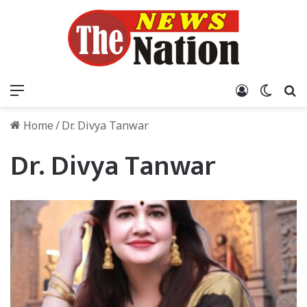
Menu
Log In
Switch
S
Home
/
Dr. Divya Tanwar
Dr. Divya Tanwar