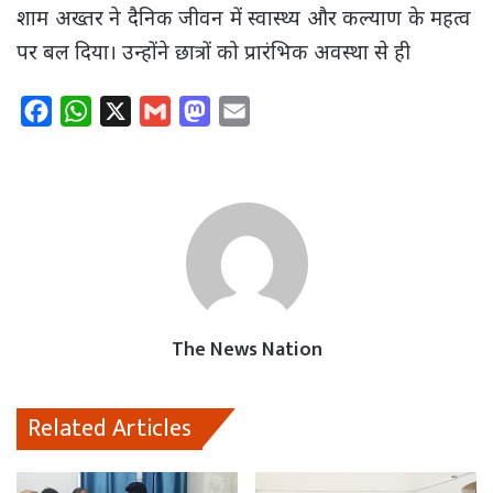
शाम अख्तर ने दैनिक जीवन में स्वास्थ्य और कल्याण के महत्व
पर बल दिया। उन्होंने छात्रों को प्रारंभिक अवस्था से ही
F
W
X
G
M
E
a
h
m
a
m
c
a
a
s
a
e
t
i
t
i
b
s
l
o
l
o
A
d
o
p
o
k
p
n
The News Nation
Related Articles