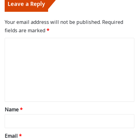
Leave a Reply
Your email address will not be published.
Required
fields are marked
*
C
o
m
m
e
n
t
*
Name
*
Email
*