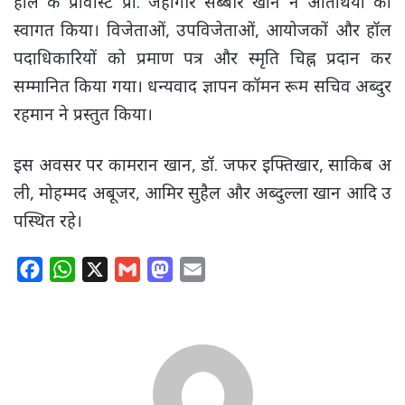
हाल के प्रोवोस्ट प्रो. जहांगीर सब्बीर खान ने अतिथियों का
स्वागत किया। विजेताओं, उपविजेताओं, आयोजकों और हॉल
पदाधिकारियों को प्रमाण पत्र और स्मृति चिह्न प्रदान कर
सम्मानित किया गया। धन्यवाद ज्ञापन कॉमन रूम सचिव अब्दुर
रहमान ने प्रस्तुत किया।
इस अवसर पर कामरान खान, डॉ. जफर इफ्तिखार, साकिब अ
ली, मोहम्मद अबूजर, आमिर सुहैल और अब्दुल्ला खान आदि उ
पस्थित रहे।
F
W
X
G
M
E
a
h
m
a
m
c
a
a
s
a
e
t
i
t
i
b
s
l
o
l
o
A
d