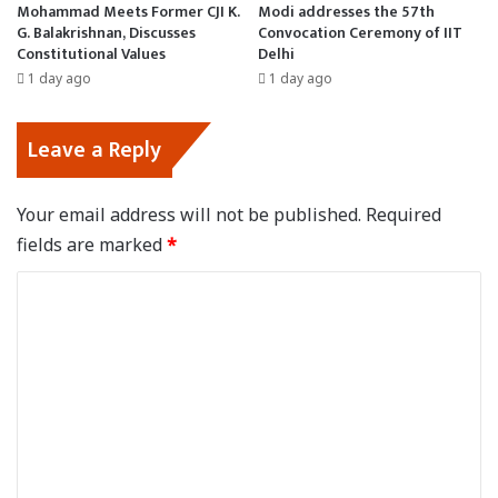
Mohammad Meets Former CJI K.
Modi addresses the 57th
G. Balakrishnan, Discusses
Convocation Ceremony of IIT
Constitutional Values
Delhi
1 day ago
1 day ago
Leave a Reply
Your email address will not be published.
Required
fields are marked
*
C
o
m
m
e
n
t