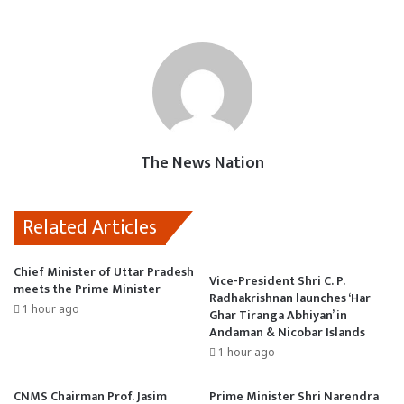
c
a
a
s
a
e
t
i
t
i
b
s
l
o
l
o
A
d
o
p
o
k
p
n
The News Nation
Related Articles
Chief Minister of Uttar Pradesh
Vice-President Shri C. P.
meets the Prime Minister
Radhakrishnan launches ‘Har
1 hour ago
Ghar Tiranga Abhiyan’ in
Andaman & Nicobar Islands
1 hour ago
CNMS Chairman Prof. Jasim
Prime Minister Shri Narendra