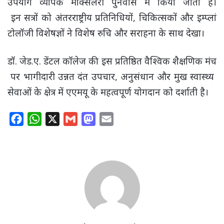
उपयोग व्यापक मैक्सिलरी पुनर्वास में किया जाता है।
इन सत्रों को अंतरराष्ट्रीय प्रतिनिधियों, चिकित्सकों और इम्प्लां
टोलॉजी विशेषज्ञों ने विशेष रुचि और सराहना के साथ देखा।
डॉ. जेड.ए. डेंटल कॉलेज की इस प्रतिष्ठित वैश्विक शैक्षणिक मंच
पर भागीदारी उन्नत दंत उपचार, अनुसंधान और मुख स्वास्थ्य
सेवाओं के क्षेत्र में एएमयू के महत्वपूर्ण योगदान को दर्शाती है।
F
W
X
G
M
E
a
h
m
a
m
c
a
a
s
a
e
t
i
t
i
b
s
l
o
l
o
A
d
o
p
o
k
p
n