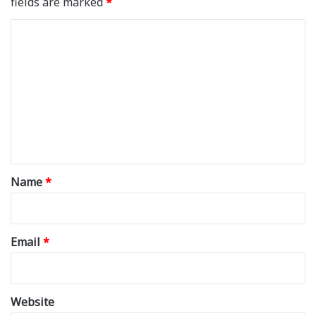
fields are marked
*
C
o
m
m
e
n
t
*
Name
*
Email
*
Website