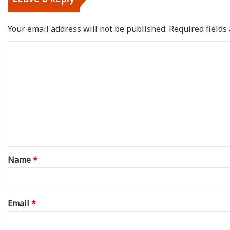
Your email address will not be published.
Required field
C
o
m
m
e
n
t
*
Name
*
Email
*