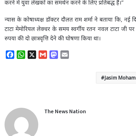
करने में युवा लेखकों का समर्थन करने के लिए प्रतिबद्ध हैं।”
न्यास के कोषाध्यक्ष डॉक्टर दौलत राम शर्मा ने बताया कि, नई द
टाटा मेमोरियल लेक्चर के समय स्वर्गीय रतन नवल टाटा जी पर 
रुपया की दो छात्रवृत्ति देने की घोषणा किया था।
F
W
X
G
M
E
a
h
m
a
m
c
a
a
s
a
Jasim Moha
e
t
i
t
i
b
s
l
o
l
o
A
d
o
p
o
The News Nation
k
p
n