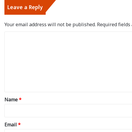
Leave a Reply
Your email address will not be published.
Required field
C
o
m
m
e
n
t
*
Name
*
Email
*