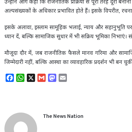
उन्होंने आगे कहा कि राजनीतिक प्रक्रिया से पूरी तरह दूरी ब
अल्पसंख्यकों के अधिकार प्रभावित होते हैं। इसके विपरीत, 
इसके अलावा, इस्लाम सामूहिक भलाई, न्याय और सहानुभूति पर ज
ध्यान दें, बल्कि सामाजिक सुधार में भी सक्रिय भूमिका निभाएं।
मौजूदा दौर में, जब राजनीतिक फैसले मानव गरिमा और सामाज
जिम्मेदारी नहीं, बल्कि आस्था का व्यावहारिक प्रदर्शन भी बन चुकी
F
W
X
G
M
E
a
h
m
a
m
c
a
a
s
a
e
t
i
t
i
b
s
l
o
l
The News Nation
o
A
d
o
p
o