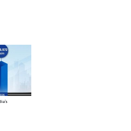
dia’s