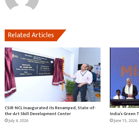
k
p
n
Related Articles
CSIR-NCL Inaugurated its Revamped, State-of-
the-Art Skill Development Center
India’s Green 
July 4, 2026
June 15, 2026