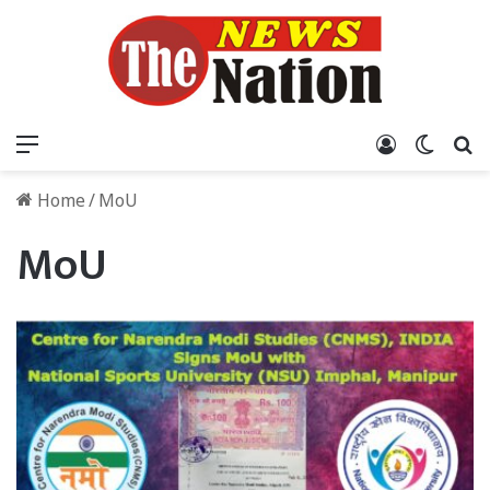
Menu
Log In
Switch
S
Home
/
MoU
MoU