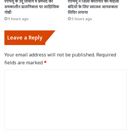
एएमयू के उर्दू विभाग में प्रेमचंद की
एएमयू ने जिला कारागार की महिला
समकालीन प्रासंगिकता पर साहित्यिक
बंदियों के लिए स्वास्थ्य जागरूकता
गोष्ठी
शिविर लगाया
5 hours ago
5 hours ago
Leave a Reply
Your email address will not be published.
Required
fields are marked
*
C
o
m
m
e
n
t