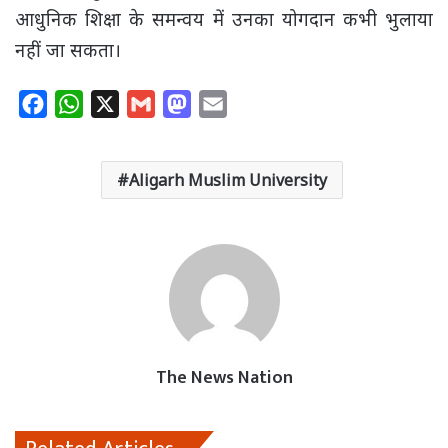
आधुनिक शिक्षा के समन्वय में उनका योगदान कभी भुलाया
नहीं जा सकता।
F
W
X
G
M
E
a
h
m
a
m
c
a
a
s
a
Aligarh Muslim University
e
t
i
t
i
b
s
l
o
l
o
A
d
o
p
o
k
p
n
The News Nation