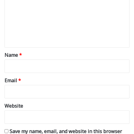
m
m
e
n
t
*
Name
*
Email
*
Website
Save my name, email, and website in this browser