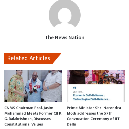
b
s
l
o
l
o
A
d
o
p
o
k
p
n
The News Nation
Related Articles
CNMS Chairman Prof. Jasim
Prime Minister Shri Narendra
Mohammad Meets Former CJI K.
Modi addresses the 57th
G. Balakrishnan, Discusses
Convocation Ceremony of IIT
Constitutional Values
Delhi