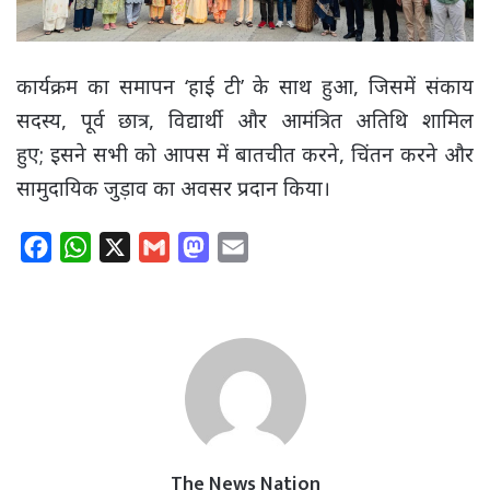
कार्यक्रम का समापन ‘हाई टी’ के साथ हुआ, जिसमें संकाय
सदस्य, पूर्व छात्र, विद्यार्थी और आमंत्रित अतिथि शामिल
हुए; इसने सभी को आपस में बातचीत करने, चिंतन करने और
सामुदायिक जुड़ाव का अवसर प्रदान किया।
F
W
X
G
M
E
a
h
m
a
m
c
a
a
s
a
e
t
i
t
i
b
s
l
o
l
o
A
d
o
p
o
k
p
n
The News Nation